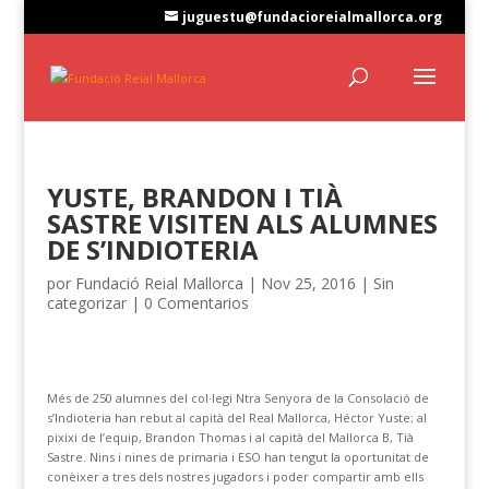
juguestu@fundacioreialmallorca.org
YUSTE, BRANDON I TIÀ
SASTRE VISITEN ALS ALUMNES
DE S’INDIOTERIA
por
Fundació Reial Mallorca
|
Nov 25, 2016
|
Sin
categorizar
|
0 Comentarios
Més de 250 alumnes del col·legi Ntra Senyora de la Consolació de
s’Indioteria han rebut al capità del Real Mallorca, Héctor Yuste; al
pixixi de l’equip, Brandon Thomas i al capità del Mallorca B, Tià
Sastre. Nins i nines de primaria i ESO han tengut la oportunitat de
conèixer a tres dels nostres jugadors i poder compartir amb ells