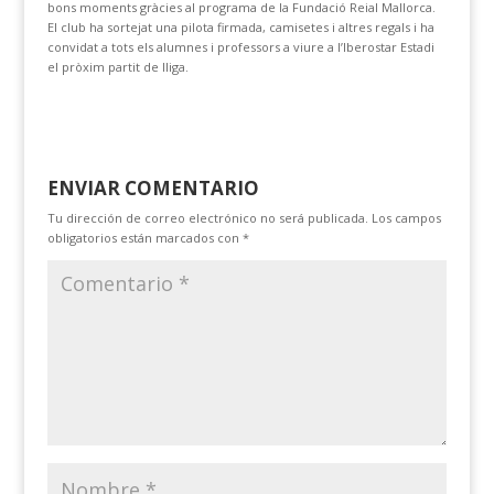
bons moments gràcies al programa de la Fundació Reial Mallorca.
El club ha sortejat una pilota firmada, camisetes i altres regals i ha
convidat a tots els alumnes i professors a viure a l’Iberostar Estadi
el pròxim partit de lliga.
ENVIAR COMENTARIO
Tu dirección de correo electrónico no será publicada.
Los campos
obligatorios están marcados con
*