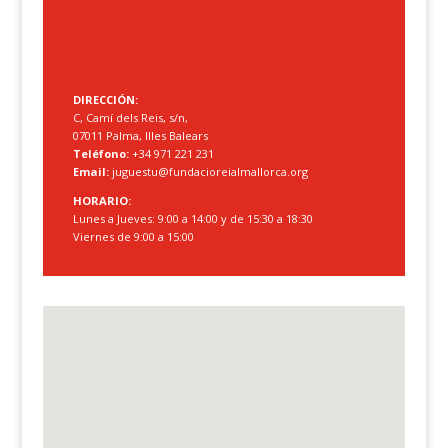
DIRECCIÓN:
C, Camí dels Reis, s/n,
07011 Palma, Illes Balears
Teléfono:
+34 971 221 231
Email:
juguestu@fundacioreialmallorca.org
HORARIO:
Lunes a Jueves: 9:00 a 14:00 y de 15:30 a 18:30
Viernes de 9:00 a 15:00