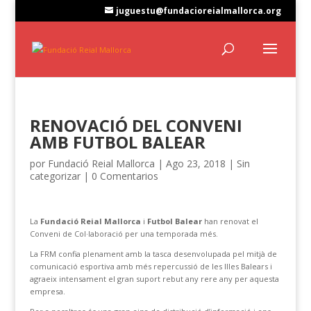
juguestu@fundacioreialmallorca.org
RENOVACIÓ DEL CONVENI
AMB FUTBOL BALEAR
por
Fundació Reial Mallorca
|
Ago 23, 2018
|
Sin
categorizar
|
0 Comentarios
La
Fundació Reial Mallorca
i
Futbol Balear
han renovat el
Conveni de Col·laboració per una temporada més.
La FRM confia plenament amb la tasca desenvolupada pel mitjà de
comunicació esportiva amb més repercussió de les Illes Balears i
agraeix intensament el gran suport rebut any rere any per aquesta
empresa.