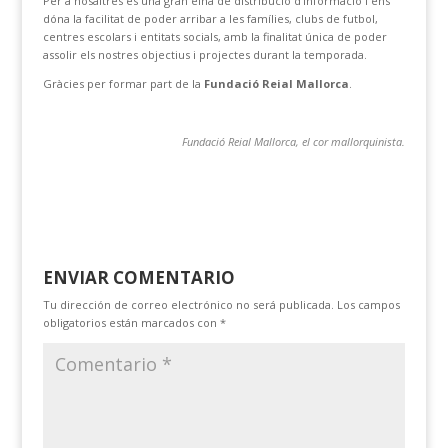
Per a nosaltres és una gran eina de distribució d’informació i ens
dóna la facilitat de poder arribar a les famílies, clubs de futbol,
centres escolars i entitats socials, amb la finalitat única de poder
assolir els nostres objectius i projectes durant la temporada.
Gràcies per formar part de la
Fundació Reial Mallorca
.
Fundació Reial Mallorca, el cor mallorquinista.
ENVIAR COMENTARIO
Tu dirección de correo electrónico no será publicada.
Los campos
obligatorios están marcados con
*