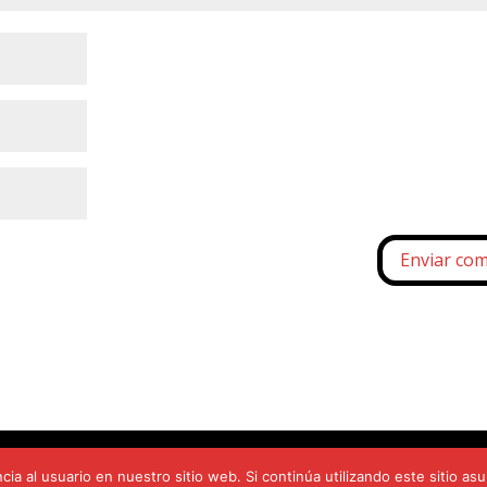
olítica de Cookies
Avisos Legales
Estatutos
Objetivos d
ia al usuario en nuestro sitio web. Si continúa utilizando este sitio 