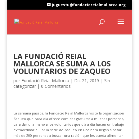
juguestu@fundacioreialmallorca.org
LA FUNDACIÓ REIAL
MALLORCA SE SUMA A LOS
VOLUNTARIOS DE ZAQUEO
por
Fundació Reial Mallorca
|
Dic 21, 2015
|
Sin
categorizar
|
0 Comentarios
La semana pasada, la Fundació Reial Mallorca visitó la organización
Zaqueo que cada día ofrece comidas gratuitas a muchas personas,
para dar una mano a los voluntarios que día a día hacen un trabajo
extraordinario. Por la sede de Zaqueo en una hora llegan a pasar
más de 200 personas a buscar una ración que les pueda alimentar