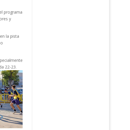
del programa
ores y
en la pista
eo
specialmente
da 22-23.