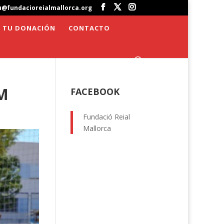
u@fundacioreialmallorca.org
 TU DONACIÓN
CONTACTO
M
FACEBOOK
Fundació Reial
Mallorca