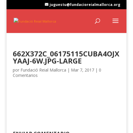
juguestu@fundacioreialmallorca.org
662X372C_06175115CUBA4OJX
YAAJ-6W.JPG-LARGE
por
Fundació Reial Mallorca
|
Mar 7, 2017
|
0
Comentarios