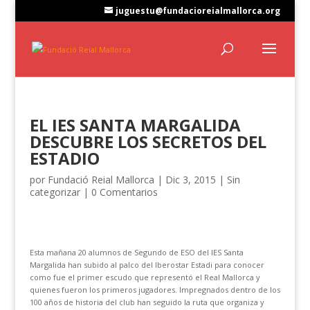
juguestu@fundacioreialmallorca.org
EL IES SANTA MARGALIDA
DESCUBRE LOS SECRETOS DEL
ESTADIO
por
Fundació Reial Mallorca
|
Dic 3, 2015
|
Sin
categorizar
|
0 Comentarios
Esta mañana 20 alumnos de Segundo de ESO del IES Santa
Margalida han subido al palco del Iberostar Estadi para conocer
como fue el primer escudo que representó el Real Mallorca y
quienes fueron los primeros jugadores. Impregnados dentro de los
100 años de historia del club han seguido la ruta que organiza y