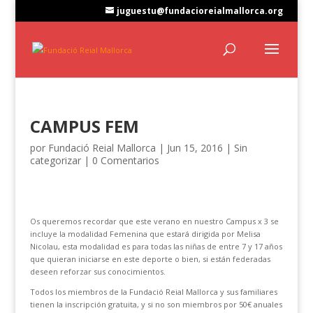
juguestu@fundacioreialmallorca.org
CAMPUS FEM
por
Fundació Reial Mallorca
|
Jun 15, 2016
|
Sin
categorizar
|
0 Comentarios
Os queremos recordar que este verano en nuestro Campus x 3 se
incluye la modalidad Femenina que estará dirigida por Melisa
Nicolau, esta modalidad es para todas las niñas de entre 7 y 17 años
que quieran iniciarse en este deporte o bien, si están federadas
deseen reforzar sus conocimientos.
Todos los miembros de la Fundació Reial Mallorca y sus familiares
tienen la inscripción gratuita, y si no son miembros por 50€ anuales