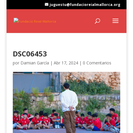
juguestu@fundacioreialmallorca.org
DSC06453
por
Damian García
|
Abr 17, 2024
|
0 Comentarios