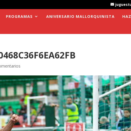
juguest
PROGRAMAS
ANIVERSARIO MALLORQUINISTA
HAZ
0468C36F6EA62FB
omentarios