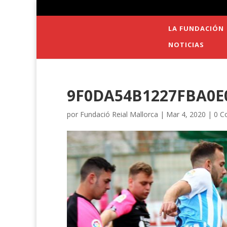
LA FUNDACIÓN
NOTICIAS
9F0DA54B1227FBA0E
por
Fundació Reial Mallorca
|
Mar 4, 2020
|
0 C