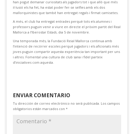
han pogut demanar curiositats als jugadors tot i que allò que més
il·lusió els ha fet, ha estat poder fer-se selfies amb els dos
mallorquinistes que també han entregat regals i firmat camisetes.
A més, el club ha entregat entrades perquè tots els alumnes i
professors puguin venir a viure en directe el pròxim partit del Real
Mallorca a l’Iberostar Estadi, dia 5 de novembre.
Una temporada més, la Fundació Reial Mallorca continua amb
l’intenció de recórrer escoles perquè jugadors i els aficionats més
joves puguin compartir aquesta experiència tan important per uns
i altres. Fomental una cultura de club sana i fidel parteix
d’iniciatives com aquesta.
ENVIAR COMENTARIO
Tu dirección de correo electrónico no será publicada.
Los campos
obligatorios están marcados con
*