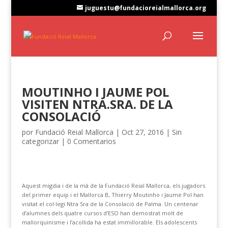
juguestu@fundacioreialmallorca.org
MOUTINHO I JAUME POL
VISITEN NTRA.SRA. DE LA
CONSOLACIÓ
por
Fundació Reial Mallorca
|
Oct 27, 2016
|
Sin
categorizar
|
0 Comentarios
Aquest migdia i de la mà de la Fundació Reial Mallorca, els jugadors
del primer equip i el Mallorca B, Thierry Moutinho i Jaume Pol han
visitat el col·legi Ntra Sra de la Consolació de Palma. Un centenar
d’alumnes dels quatre cursos d’ESO han demostrat molt de
mallorquinisme i l’acollida ha estat immillorable. Els adolescents