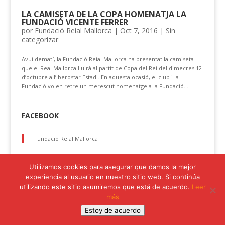
LA CAMISETA DE LA COPA HOMENATJA LA
FUNDACIÓ VICENTE FERRER
por
Fundació Reial Mallorca
|
Oct 7, 2016
|
Sin
categorizar
Avui dematí, la Fundació Reial Mallorca ha presentat la camiseta
que el Real Mallorca lluirà al partit de Copa del Rei del dimecres 12
d’octubre a l’Iberostar Estadi. En aquesta ocasió, el club i la
Fundació volen retre un merescut homenatge a la Fundació...
FACEBOOK
Fundació Reial Mallorca
Utilizamos cookies para asegurar que damos la mejor
experiencia al usuario en nuestro sitio web. Si continúa
Política de Privacidad
Política de Cookies
utilizando este sitio asumiremos que está de acuerdo.
Leer
Avisos Legales
Estatutos
más
Objetivos de Desarrollo Sostenible
Estoy de acuerdo