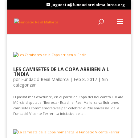
juguestu@fundacioreialmallorca.org
LES CAMISETES DE LA COPA ARRIBEN A L
´ÍNDIA
por
Fundació Reial Mallorca
|
Feb 8, 2017
|
Sin
categorizar
El passat mes d’octubre, en el partir de Copa del Rei contra l’UCAM
Múrcia disputat a l’Iberostar Estadi, el Real Mallorca va lluir unes
camisetes commemoratives per celebrar el 20è aniversari de la
Fundació Vicente Ferrer. La iniciativa de la...