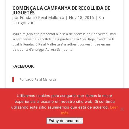
COMENÇA LA CAMPANYA DE RECOLLIDA DE
JUGUETES
por
Fundació Reial Mallorca
|
Nov 18, 2016
|
Sin
categorizar
Avui a migdia s’ha presentat a la sala de premsa de l’Iberostar Estadi
la campanya de Recollida de juguetes de la Creu Roja Joventut a la
qual la Fundació Reial Mallorca s’ha adherit convertint-se en un
dels punts d’entrega. Aurora Sampol,...
FACEBOOK
Fundació Reial Mallorca
Utilizamos cookies para asegurar que damos la mejor
experiencia al usuario en nuestro sitio web. Si continúa
Política de Privacidad
Política de Cookies
utilizando este sitio asumiremos que está de acuerdo.
Leer
Avisos Legales
Estatutos
más
Objetivos de Desarrollo Sostenible
Estoy de acuerdo