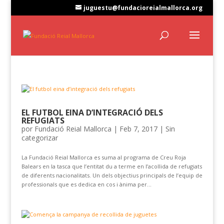
juguestu@fundacioreialmallorca.org
EL FUTBOL EINA D’INTEGRACIÓ DELS
REFUGIATS
por
Fundació Reial Mallorca
|
Feb 7, 2017
|
Sin
categorizar
La Fundació Reial Mallorca es suma al programa de Creu Roja
Balears en la tasca que l’entitat du a terme en l’acollida de refugiats
de diferents nacionalitats. Un dels objectius principals de l’equip de
professionals que es dedica en cos i ànima per...