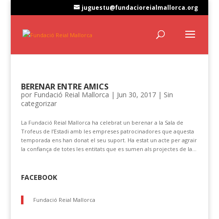
juguestu@fundacioreialmallorca.org
BERENAR ENTRE AMICS
por
Fundació Reial Mallorca
|
Jun 30, 2017
|
Sin
categorizar
La Fundació Reial Mallorca ha celebrat un berenar a la Sala de
Trofeus de l’Estadi amb les empreses patrocinadores que aquesta
temporada ens han donat el seu suport. Ha estat un acte per agrair
la confiança de totes les entitats que es sumen als projectes de la...
FACEBOOK
Fundació Reial Mallorca